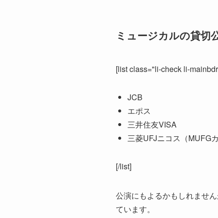
ミュージカルの貸切
[list class="li-check li-mainbd
JCB
エポス
三井住友VISA
三菱UFJニコス（MUFG
[/list]
公演にもよるかもしれません
ています。