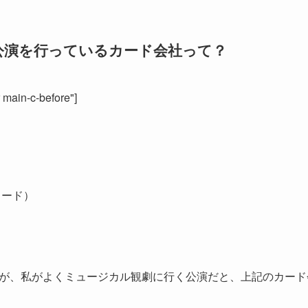
公演を行っているカード会社って？
r main-c-before"]
カード）
が、私がよくミュージカル観劇に行く公演だと、上記のカード