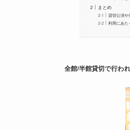
まとめ
貸切公演や
利用にあた
全館/半館貸切で行わ