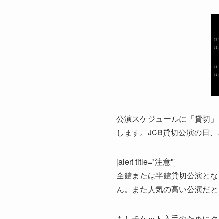
公演スケジュールに「貸切」
します。JCB貸切公演の日
[alert title="注意"]
全館または半館貸切公演とな
ん。また人気の高い公演だと、や
もしチケット入手のためにク