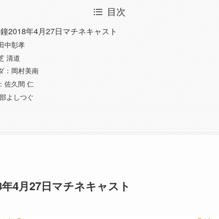
目次
鐘2018年4月27日マチネキャスト
田中彰孝
芝 清道
ダ：岡村美南
：佐久間 仁
阿部よしつぐ
8年4月27日マチネキャスト