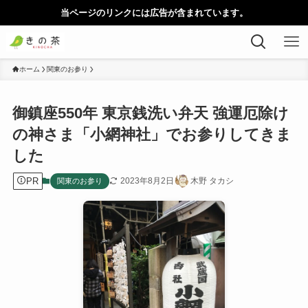
当ページのリンクには広告が含まれています。
ホーム
関東のお参り
御鎮座550年 東京銭洗い弁天 強運厄除け
の神さま「小網神社」でお参りしてきま
した
PR
2023年8月2日
木野 タカシ
関東のお参り