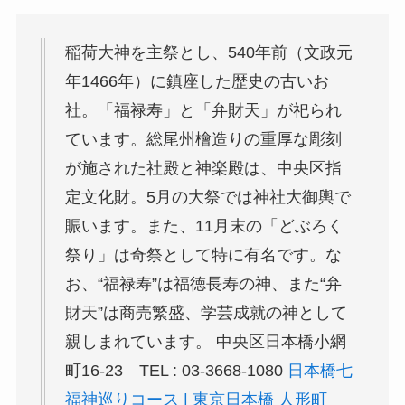
稲荷大神を主祭とし、540年前（文政元
年1466年）に鎮座した歴史の古いお
社。「福禄寿」と「弁財天」が祀られ
ています。総尾州檜造りの重厚な彫刻
が施された社殿と神楽殿は、中央区指
定文化財。5月の大祭では神社大御輿で
賑います。また、11月末の「どぶろく
祭り」は奇祭として特に有名です。な
お、“福禄寿”は福徳長寿の神、また“弁
財天”は商売繁盛、学芸成就の神として
親しまれています。 中央区日本橋小網
町16-23 TEL : 03-3668-1080
日本橋七
福神巡りコース | 東京日本橋 人形町