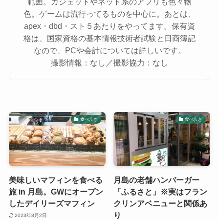
範囲。ガジェットやネット系のアプリも色々物
色。ゲームは流行ってるものを中心に。あとは、
apex・dbd・スト５あたりをやってます。保有資
格は、国家資格の基本情報技術者試験と日商簿記
なので、PCや会計については詳しいです。
撮影情報：なし／撮影協力：なし
食べ歩き
食べ歩き
美味しいマフィンを食べる
月島の老舗ハンバーガー
旅 in 月島。GWにオープン
「ふるさと」※実はフラン
したデイリーズマフィン
クリンアベニューと関係あ
り
2023年8月2日