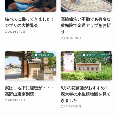
猫バスに乗ってきました！
高輪銭洗い不動でも有名な
ジブリの大博覧会
黄梅院で金運アップをお祈
り
2023年8月2日
2023年8月2日
関東のお参り
東京のミュージアム
実は、地下に秘密が・・・
6月の花菖蒲がおすすめ！
高野山東京別院
深大寺の水生植物園を見て
きました
2023年8月2日
2023年8月2日