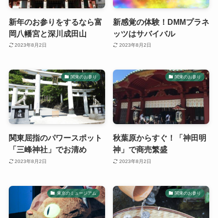
新年のお参りをするなら富
新感覚の体験！DMMプラネ
岡八幡宮と深川成田山
ッツはサバイバル
2023年8月2日
2023年8月2日
関東のお参り
関東のお参り
関東屈指のパワースポット
秋葉原からすぐ！「神田明
「三峰神社」でお清め
神」で商売繁盛
2023年8月2日
2023年8月2日
東京のミュージアム
関東のお参り