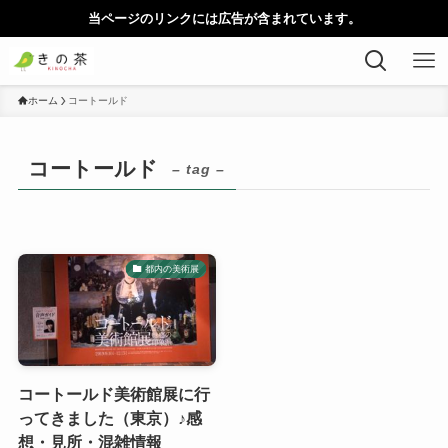
当ページのリンクには広告が含まれています。
ホーム
コートールド
コートールド
– tag –
都内の美術展
コートールド美術館展に行
ってきました（東京）♪感
想・見所・混雑情報